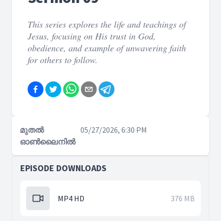
This series explores the life and teachings of
Jesus, focusing on His trust in God,
obedience, and example of unwavering faith
for others to follow.
മുതൽ
05/27/2026, 6:30 PM
ഓൺലൈനിൽ
EPISODE DOWNLOADS
MP4 HD
376 MB